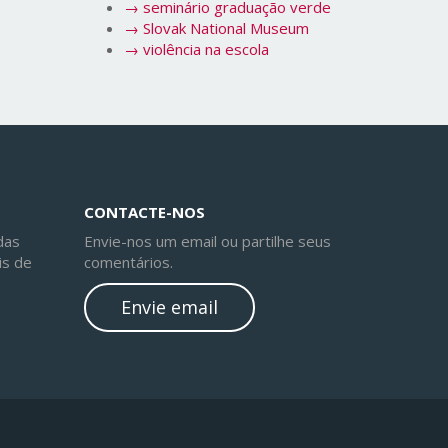
→
seminário graduação verde
→
Slovak National Museum
→
violência na escola
CONTACTE-NOS
das
Envie-nos um email ou partilhe seus
is de
comentários.
Envie email