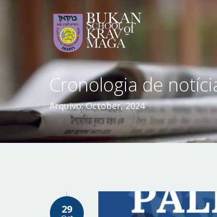
Skip
to
content
Cronologia de notíci
Arquivo: October, 2024
29