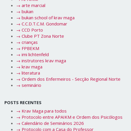
→
arte marcial
→
bukan
→
bukan school of krav maga
→
C.C.D.T.C.M. Gondomar
→
CCD Porto
→
Clube PT Zona Norte
→
crianças
→
FPBEKM
→
imi lichtenfeld
→
instrutores krav maga
→
krav maga
→
literatura
→
Ordem dos Enfermeiros - Secção Regional Norte
→
seminário
POSTS RECENTES
→
Krav Maga para todos
→
Protocolo entre APAIKM e Ordem dos Psicólogos
→
Calendário de Seminários 2026
→
Protocolo com a Casa do Professor