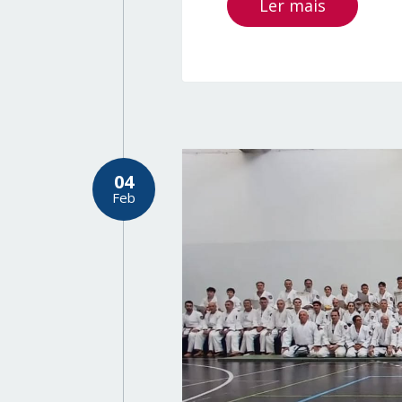
Ler mais
04
Feb