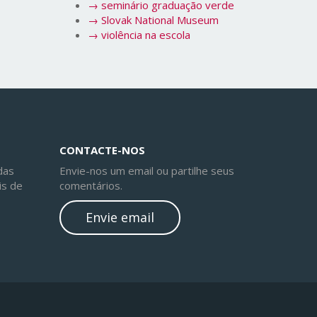
→
seminário graduação verde
→
Slovak National Museum
→
violência na escola
CONTACTE-NOS
das
Envie-nos um email ou partilhe seus
is de
comentários.
Envie email