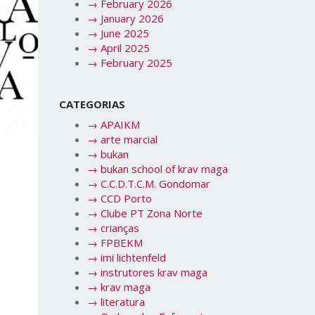
→
February 2026
→
January 2026
→
June 2025
→
April 2025
→
February 2025
CATEGORIAS
→
APAIKM
→
arte marcial
→
bukan
→
bukan school of krav maga
→
C.C.D.T.C.M. Gondomar
→
CCD Porto
→
Clube PT Zona Norte
→
crianças
→
FPBEKM
→
imi lichtenfeld
→
instrutores krav maga
→
krav maga
→
literatura