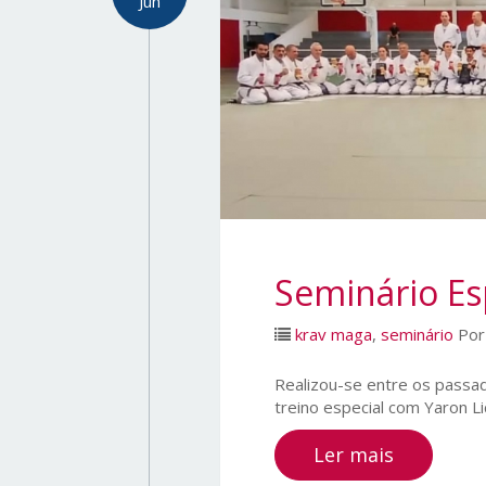
Jun
Seminário Es
krav maga
,
seminário
Po
Realizou-se entre os passa
treino especial com Yaron Li
Ler mais